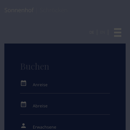
Sonnenhof
| Schröcken
DE
EN
Buchen