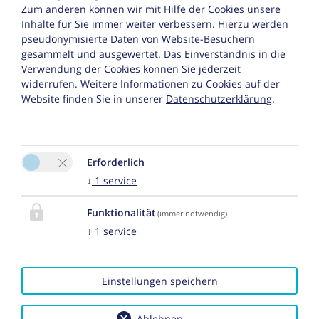
Oberboden 13
Zum anderen können wir mit Hilfe der Cookies unsere
Inhalte für Sie immer weiter verbessern. Hierzu werden
6888 Schröcken
pseudonymisierte Daten von Website-Besuchern
Tel. :
+43 664 5107090
gesammelt und ausgewertet. Das Einverständnis in die
Verwendung der Cookies können Sie jederzeit
E-Mail:
info@ferienwohnungen-
widerrufen. Weitere Informationen zu Cookies auf der
Website finden Sie in unserer
Datenschutzerklärung
.
oberboden.at
Erforderlich
↓
1
service
Funktionalität
(immer notwendig)
Bitte aktivieren Sie in den Cookie Einstellungen die
↓
1
service
Option "Funktionalität" für die korrekte Map-
Darstellung
Cookie Einstellungen
Einstellungen speichern
Ablehnen