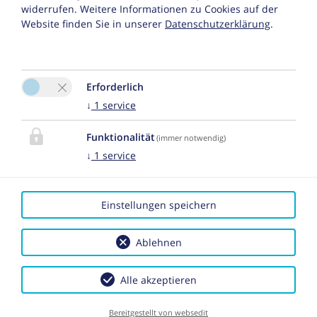
E-Mail:
info@ferienwohnungen-
widerrufen. Weitere Informationen zu Cookies auf der
Website finden Sie in unserer
Datenschutzerklärung
.
oberboden.at
Erforderlich
↓
1
service
Funktionalität
(immer notwendig)
Bitte aktivieren Sie in den Cookie Einstellungen die
↓
1
service
Option "Funktionalität" für die korrekte Map-
Darstellung
Cookie Einstellungen
Einstellungen speichern
Ablehnen
Alle akzeptieren
Impressum
|
Datenschutz
|
Reiseversicherungsvertrag
widerrufen
| 2026 by
easybooking
Bereitgestellt von websedit