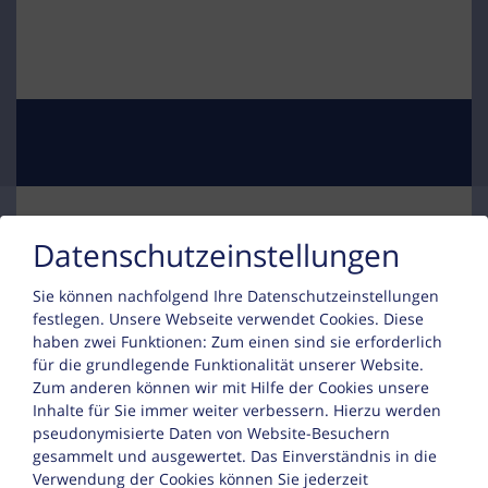
die alpenländische Wohnung ab.
Ein zusätzliches WC ist vorhanden.
Ein Ski-Raum und ein Waschraum mit
Waschmaschine und Trockner sind Teil
der Ausstattung des Hauses.
Der Wohnung steht ein
Datenschutzeinstellungen
Kontakt
Tiefgaragenplatz und ausreichend
Parkplätze im freien zur Verfügung.
Sie können nachfolgend Ihre Datenschutzeinstellungen
festlegen.
Unsere Webseite verwendet Cookies. Diese
Sophia Berbig
haben zwei Funktionen: Zum einen sind sie erforderlich
für die grundlegende Funktionalität unserer Website.
Oberboden 13
Zum anderen können wir mit Hilfe der Cookies unsere
Inhalte für Sie immer weiter verbessern. Hierzu werden
6888 Schröcken
pseudonymisierte Daten von Website-Besuchern
Tel. :
+43 664 5107090
gesammelt und ausgewertet. Das Einverständnis in die
Verwendung der Cookies können Sie jederzeit