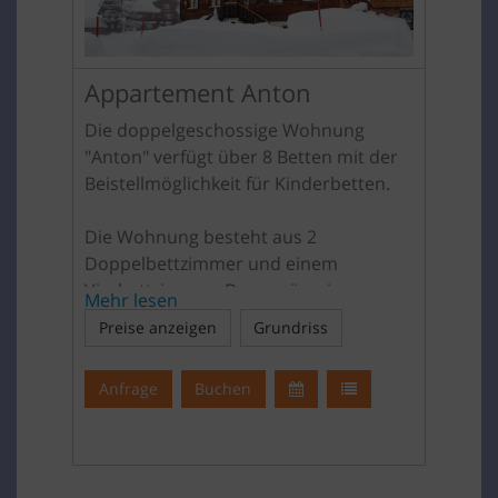
Parkplätze im freien zur Verfügung.
Appartement Anton
Die doppelgeschossige Wohnung
"Anton" verfügt über 8 Betten mit der
Beistellmöglichkeit für Kinderbetten.
Die Wohnung besteht aus 2
Doppelbettzimmer und einem
Vierbettzimmer. Das geräumige
Mehr lesen
Badezimmer ist mit zwei Waschbecken,
Preise anzeigen
Grundriss
einer großen Dusche, einer
Badewanne und einem WC
Anfrage
Buchen
ausgestattet.
Eine bestens ausgestattete Küche und
ein gemütliches Wohnzimmer runden