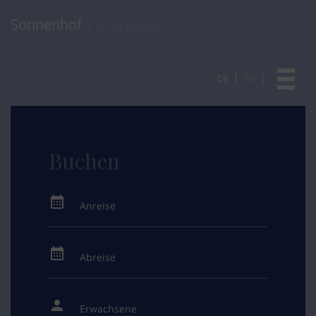
Sonnenhof
| Schröcken
DE
EN
Buchen